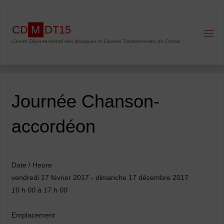
Skip
to
C
D
M
D
T
1
5
content
Centre Départemental des Musiques et Danses Traditionnelles du Cantal
Journée Chanson-
accordéon
Date / Heure
vendredi 17 février 2017 - dimanche 17 décembre 2017
10 h 00 à 17 h 00
Emplacement