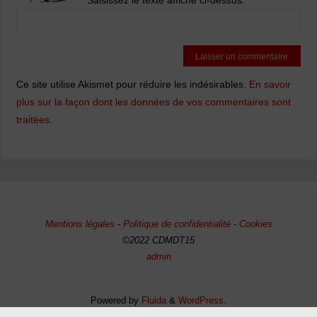
Saisissez le texte affiché ci-dessus:
Ce site utilise Akismet pour réduire les indésirables.
En savoir
plus sur la façon dont les données de vos commentaires sont
traitées
.
Mentions légales
-
Politique de confidentialité
-
Cookies
©2022 CDMDT15
admin
Powered by
Fluida
&
WordPress.