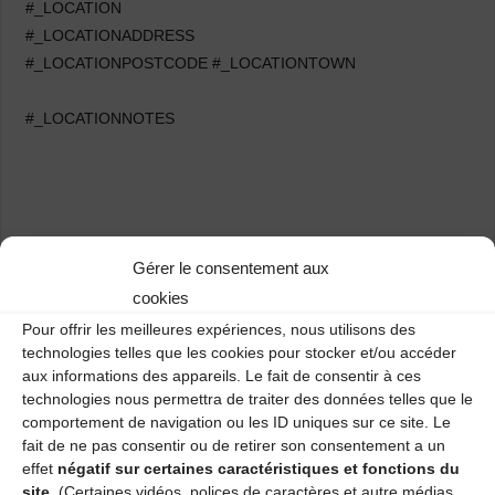
#_LOCATION
#_LOCATIONADDRESS
#_LOCATIONPOSTCODE #_LOCATIONTOWN
#_LOCATIONNOTES
Gérer le consentement aux
Stage d’hiver Saint-Flour
cookies
Pour offrir les meilleures expériences, nous utilisons des
Stage Sono
technologies telles que les cookies pour stocker et/ou accéder
aux informations des appareils. Le fait de consentir à ces
technologies nous permettra de traiter des données telles que le
Laisser un commentaire
comportement de navigation ou les ID uniques sur ce site. Le
fait de ne pas consentir ou de retirer son consentement a un
Votre adresse e-mail ne sera pas publiée.
Les champs obligatoires
effet
négatif sur certaines caractéristiques et fonctions du
site.
(Certaines vidéos, polices de caractères et autre médias
sont indiqués avec
*