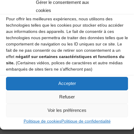
Gérer le consentement aux
Info : page Facebook : https://www.facebook.com/Balboeuf-
cookies
trad-de-St-Paul-13884536044 et page agendatrad :
https://agendatrad.org/orga_collectif/bal-trad-de-st-
Pour offrir les meilleures expériences, nous utilisons des
technologies telles que les cookies pour stocker et/ou accéder
paul_1444.html
aux informations des appareils. Le fait de consentir à ces
technologies nous permettra de traiter des données telles que le
04 71 46 38 43 si vous souhaitez dîner avant de danser !
comportement de navigation ou les ID uniques sur ce site. Le
fait de ne pas consentir ou de retirer son consentement a un
effet
négatif sur certaines caractéristiques et fonctions du
site.
(Certaines vidéos, polices de caractères et autre médias
Bal trad / Stage avec le trio Olivier Durif Jean-Pierre
embarqués de sites tiers ne s'afficheront pas)
Champeval et Olivier Durif
Accepter
Bal trad à St Paul des Landes
Refuser
Laisser un commentaire
Voir les préférences
Votre adresse e-mail ne sera pas publiée.
Les champs obligatoires
Politique de cookies
Politique de confidentialité
sont indiqués avec
*