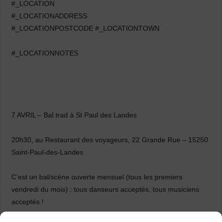
#_LOCATION
#_LOCATIONADDRESS
#_LOCATIONPOSTCODE #_LOCATIONTOWN
#_LOCATIONNOTES
7 AVRIL – Bal trad à St Paul des Landes
20h30, au Restaurant des voyageurs, 22 Grande Rue – 15250
Saint-Paul-des-Landes
C’est un bal/scène ouverte mensuel (tous les premiers
vendredi du mois) : tous danseurs acceptés, tous musiciens
acceptés !