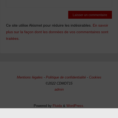
Ce site utilise Akismet pour réduire les indésirables.
En savoir
plus sur la façon dont les données de vos commentaires sont
traitées
.
Mentions légales
-
Politique de confidentialité
-
Cookies
©2022 CDMDT15
admin
Powered by
Fluida
&
WordPress.