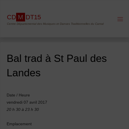
Skip
to
C
D
M
D
T
1
5
content
Centre Départemental des Musiques et Danses Traditionnelles du Cantal
Bal trad à St Paul des
Landes
Date / Heure
vendredi 07 avril 2017
20 h 30 à 23 h 30
Emplacement