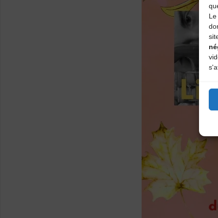
qu
Le 
do
sit
né
vi
s'a