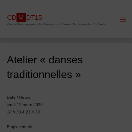
Skip
to
C
D
M
D
T
1
5
content
Centre Départemental des Musiques et Danses Traditionnelles du Cantal
Atelier « danses
traditionnelles »
Date / Heure
jeudi 12 mars 2020
18 h 30 à 21 h 30
Emplacement