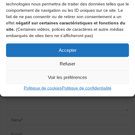
technologies nous permettra de traiter des données telles que le
Atelier « danses traditionnelles »
comportement de navigation ou les ID uniques sur ce site. Le
fait de ne pas consentir ou de retirer son consentement a un
Atelier « danses traditionnelles » – Aurillac
effet
négatif sur certaines caractéristiques et fonctions du
site.
(Certaines vidéos, polices de caractères et autre médias
embarqués de sites tiers ne s'afficheront pas)
Laisser un commentaire
Accepter
Votre adresse e-mail ne sera pas publiée.
Les champs obligatoires
sont indiqués avec
*
Refuser
Voir les préférences
Politique de cookies
Politique de confidentialité