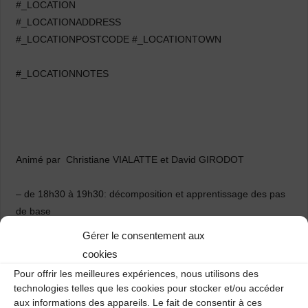
#_LOCATION
#_LOCATIONADDRESS
#_LOCATIONPOSTCODE #_LOCATIONTOWN
#_LOCATIONNOTES
Animé par Christiane VIALATTE et David GIRODOT
– de 18h30 à 19h30: décomposition et apprentissage des pas
de base
– de 19h30 à 20h30: mise en pratique avec tous les danseurs
Gérer le consentement aux
– de 20h30 à 21h30: approfondissement et ouverture vers des
cookies
répertoires plus larges
Pour offrir les meilleures expériences, nous utilisons des
technologies telles que les cookies pour stocker et/ou accéder
aux informations des appareils. Le fait de consentir à ces