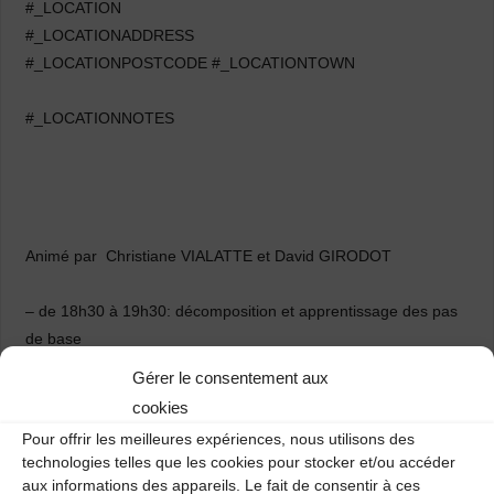
#_LOCATION
#_LOCATIONADDRESS
#_LOCATIONPOSTCODE #_LOCATIONTOWN
#_LOCATIONNOTES
Animé par Christiane VIALATTE et David GIRODOT
– de 18h30 à 19h30: décomposition et apprentissage des pas
de base
– de 19h30 à 20h30: mise en pratique avec tous les danseurs
Gérer le consentement aux
– de 20h30 à 21h30: approfondissement et ouverture vers des
cookies
répertoires plus larges
Pour offrir les meilleures expériences, nous utilisons des
technologies telles que les cookies pour stocker et/ou accéder
aux informations des appareils. Le fait de consentir à ces