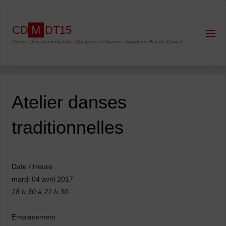
Skip
to
C
D
M
D
T
1
5
content
Centre Départemental des Musiques et Danses Traditionnelles du Cantal
Atelier danses
traditionnelles
Date / Heure
mardi 04 avril 2017
18 h 30 à 21 h 30
Emplacement