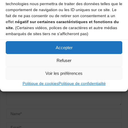
technologies nous permettra de traiter des données telles que le
Atelier danses traditionnelles
comportement de navigation ou les ID uniques sur ce site. Le
fait de ne pas consentir ou de retirer son consentement a un
Atelier danses traditionnelles
effet
négatif sur certaines caractéristiques et fonctions du
site.
(Certaines vidéos, polices de caractères et autre médias
embarqués de sites tiers ne s'afficheront pas)
Laisser un commentaire
Accepter
Votre adresse e-mail ne sera pas publiée.
Les champs obligatoires
sont indiqués avec
*
Refuser
Voir les préférences
Politique de cookies
Politique de confidentialité