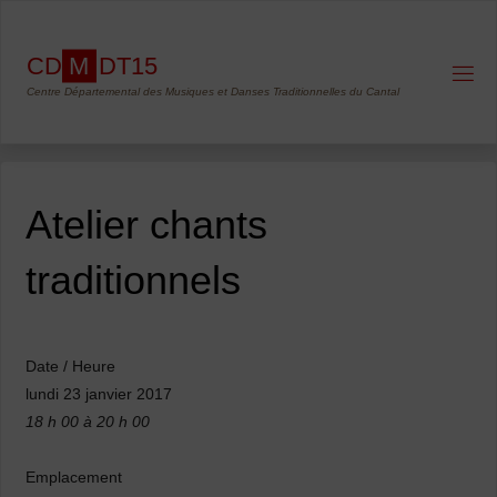
Skip
to
C
D
M
D
T
1
5
content
Centre Départemental des Musiques et Danses Traditionnelles du Cantal
Atelier chants
traditionnels
Date / Heure
lundi 23 janvier 2017
18 h 00 à 20 h 00
Emplacement