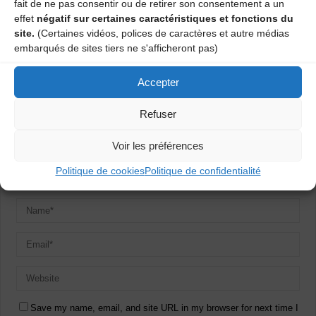
fait de ne pas consentir ou de retirer son consentement a un
Laisser un commentaire
effet
négatif sur certaines caractéristiques et fonctions du
site.
(Certaines vidéos, polices de caractères et autre médias
embarqués de sites tiers ne s'afficheront pas)
Votre adresse e-mail ne sera pas publiée.
Les champs obligatoires
sont indiqués avec
*
Accepter
Refuser
Voir les préférences
Politique de cookies
Politique de confidentialité
Save my name, email, and site URL in my browser for next time I