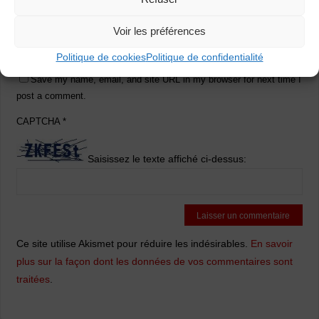
Voir les préférences
Politique de cookies
Politique de confidentialité
Save my name, email, and site URL in my browser for next time I
post a comment.
CAPTCHA
*
Saisissez le texte affiché ci-dessus:
Ce site utilise Akismet pour réduire les indésirables.
En savoir
plus sur la façon dont les données de vos commentaires sont
traitées
.