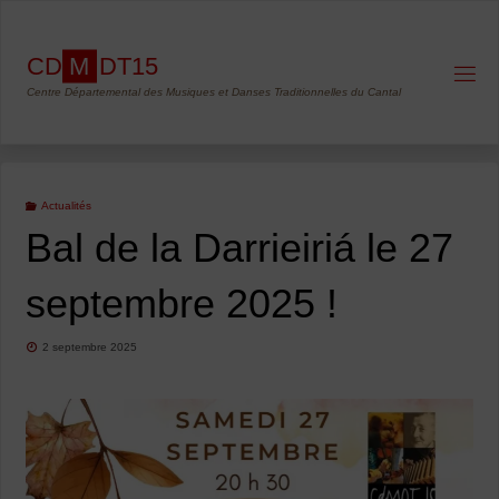
Skip
to
C
D
M
D
T
1
5
content
Centre Départemental des Musiques et Danses Traditionnelles du Cantal
Actualités
Bal de la Darrieiriá le 27
septembre 2025 !
2 septembre 2025