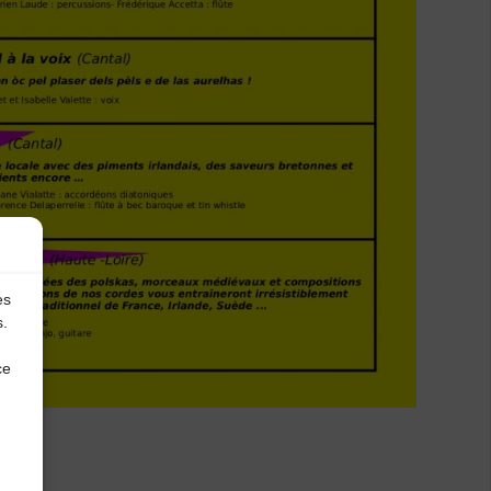
es
s.
ce