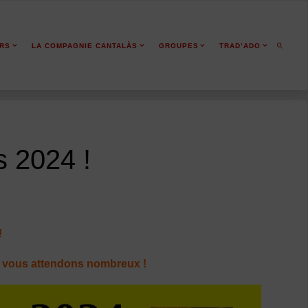
ERS
LA COMPAGNIE CANTALÀS
GROUPES
TRAD’ADO
SEARCH
s 2024 !
!
s vous attendons nombreux !