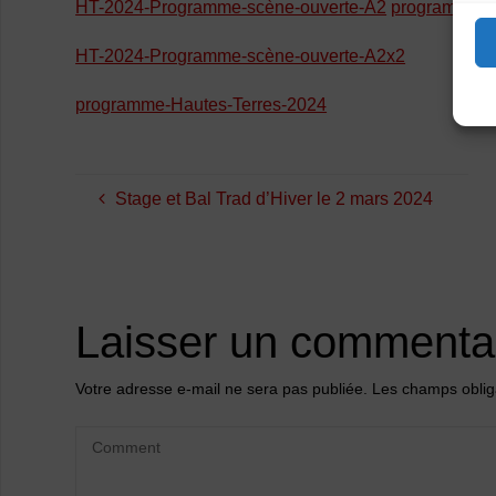
HT-2024-Programme-scène-ouverte-A2
programme-H
HT-2024-Programme-scène-ouverte-A2x2
programme-Hautes-Terres-2024
Stage et Bal Trad d’Hiver le 2 mars 2024
Laisser un commenta
Votre adresse e-mail ne sera pas publiée.
Les champs oblig