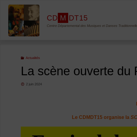
Skip
to
C
D
M
D
T
1
5
content
Centre Départemental des Musiques et Danses Traditionnell
Actualités
La scène ouverte du 
2 juin 2024
Le CDMDT15 organise la
SC