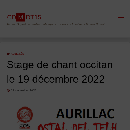
Skip
to
C
D
M
D
T
1
5
content
Centre Départemental des Musiques et Danses Traditionnelles du Cantal
Actualités
Stage de chant occitan
le 19 décembre 2022
23 novembre 2022