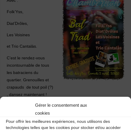
Avec :
Folk’Yss,
Diat’Drôles,
Les Voisines
et Trio Cantalàs.
C’est le rendez-vous
incontournable de tous
les batraciens du
quartier. Grenouilles et
crapauds de tout poil (?)
, dansez maintenant !
Gérer le consentement aux
cookies
L’affiche, à placarder autour de toutes les mares du secteur,
Pour offrir les meilleures expériences, nous utilisons des
est téléchargeable ici :
Affiche-Bal-Chambernon
technologies telles que les cookies pour stocker et/ou accéder