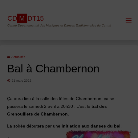
Skip
to
C
D
M
D
T
1
5
content
Centre Départemental des Musiques et Danses Traditionnelles du Cantal
Actualités
Bal à Chambernon
21 mars 2022
Ça aura lieu à la salle des fêtes de Chambernon, ça se
passera le samedi 2 avril à 20h30 : c’est le
bal des
Grenouillets de Chambernon
.
La soirée débutera par une
initiation aux danses du bal
.