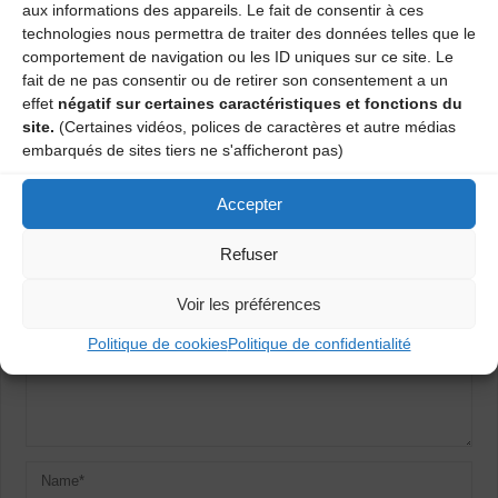
aux informations des appareils. Le fait de consentir à ces
technologies nous permettra de traiter des données telles que le
comportement de navigation ou les ID uniques sur ce site. Le
Grand stage et Bal d’Hiver reportés au 24 septembre
fait de ne pas consentir ou de retirer son consentement a un
effet
négatif sur certaines caractéristiques et fonctions du
L’Arlésienne
site.
(Certaines vidéos, polices de caractères et autre médias
embarqués de sites tiers ne s'afficheront pas)
Laisser un commentaire
Accepter
Votre adresse e-mail ne sera pas publiée.
Les champs obligatoires
Refuser
sont indiqués avec
*
Voir les préférences
Politique de cookies
Politique de confidentialité