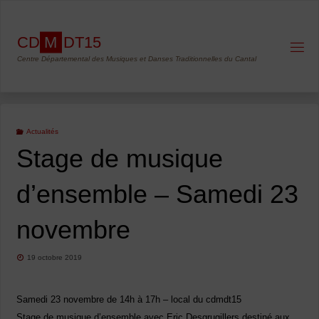
Skip
to
C
D
M
D
T
1
5
content
Centre Départemental des Musiques et Danses Traditionnelles du Cantal
Actualités
Stage de musique
d’ensemble – Samedi 23
novembre
19 octobre 2019
Samedi 23 novembre de 14h à 17h – local du cdmdt15
Stage de musique d’ensemble avec Eric Desgrugillers destiné aux