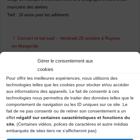
musiciens des ateliers
Tarif : 10 euros pour les adhérents
Concert et bal trad’ – Vendredi 25 octobre à Ruynes
en Margeride
Le bal de Giou fête ses 10 ans ! Samedi 23 novembre
Gérer le consentement aux
cookies
Pour offrir les meilleures expériences, nous utilisons des
technologies telles que les cookies pour stocker et/ou accéder
Laisser un commentaire
aux informations des appareils. Le fait de consentir à ces
technologies nous permettra de traiter des données telles que le
Votre adresse e-mail ne sera pas publiée.
Les champs obligatoires
comportement de navigation ou les ID uniques sur ce site. Le
sont indiqués avec
*
fait de ne pas consentir ou de retirer son consentement a un
effet
négatif sur certaines caractéristiques et fonctions du
site.
(Certaines vidéos, polices de caractères et autre médias
embarqués de sites tiers ne s'afficheront pas)