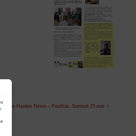
tape
es
ival des Hautes Terres – Paulhac, Samedi 25 mai
s.
ce