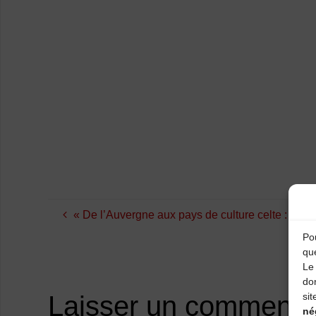
« De l’Auvergne aux pays de culture celte : un pr
Pou
qu
Le 
do
sit
Laisser un commenta
né