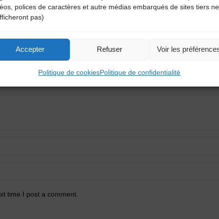
déos, polices de caractères et autre médias embarqués de sites tiers ne
atoires sont indiqués avec
*
fficheront pas)
Accepter
Refuser
Voir les préférence
Politique de cookies
Politique de confidentialité
xt time I post a comment.