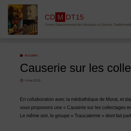
Skip
to
C
D
M
D
T
1
5
content
Centre Départemental des Musiques et Danses Traditionnell
Actualités
Causerie sur les col
4 mai 2019
En collaboration avec la médiathèque de Murat, et dan
vous proposons une « Causerie sur les collectages en
Le même soir, le groupe « Traucaterme » dont fait par