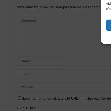
vi
Votre adresse e-mail ne sera pas publiée.
Les champs oblig
s'a
Save my name, email, and site URL in my browser for ne
CAPTCHA
*