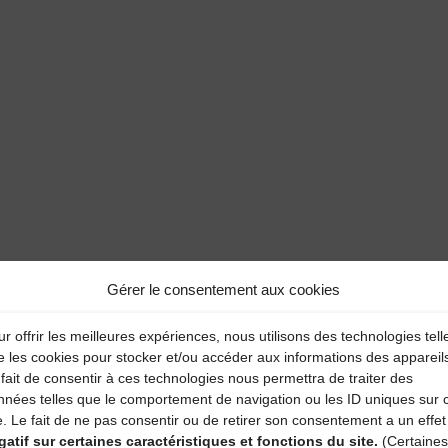
Gérer le consentement aux cookies
ojet entre les cultures musicales », le 4 mai à Vic sur Cère, 3° é
r offrir les meilleures expériences, nous utilisons des technologies tell
Préalables du Fest
e les cookies pour stocker et/ou accéder aux informations des appareil
fait de consentir à ces technologies nous permettra de traiter des
nnées telles que le comportement de navigation ou les ID uniques sur 
e. Le fait de ne pas consentir ou de retirer son consentement a un effet
ire
gatif sur certaines caractéristiques et fonctions du site.
(Certaines