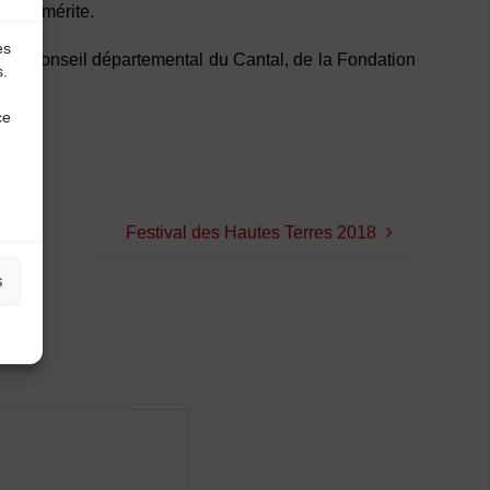
’elle mérite.
es
du Conseil départemental du Cantal, de la Fondation
s.
ce
Festival des Hautes Terres 2018
s