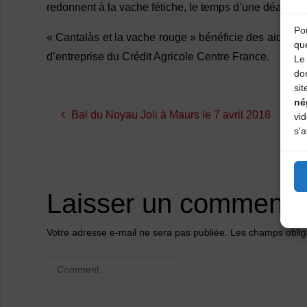
redonnent à la vache fétiche, le temps d’une déambulat
Pou
« Cantalàs et la vache rouge » bénéficie des aides
qu
d’entreprise du Crédit Agricole Centre France.
Le 
do
sit
né
Bal du Noyau Joli à Maurs le 7 avril 2018
vi
s'a
Laisser un commenta
Votre adresse e-mail ne sera pas publiée.
Les champs oblig