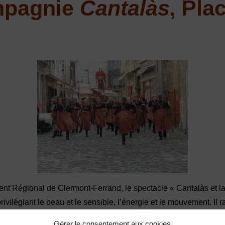
mpagnie
Cantal
à
s
, Pla
 Régional de Clermont-Ferrand, le spectacle « Cantalàs et la 
rivilégiant le beau et le sensible, l’énergie et le mouvement. Il 
lette d’un meneur, à la fois maître de cérémonie et chaman, le
Gérer le consentement aux cookies