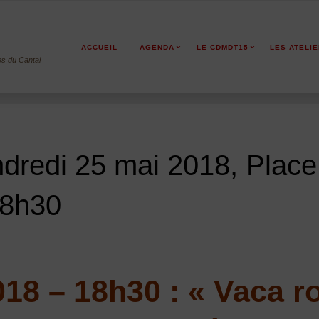
ACCUEIL
AGENDA
LE CDMDT15
LES ATELI
es du Cantal
dredi 25 mai 2018, Place
18h30
18 – 18h30 : « Vaca ro