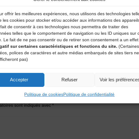
ion festive et inattendue, les honneurs et la reconnaissance qu
r offrir les meilleures expériences, nous utilisons des technologies tell
 de l’Europe (programme LEADER), de Saint-Flour Communauté, 
e les cookies pour stocker et/ou accéder aux informations des appareil
fait de consentir à ces technologies nous permettra de traiter des
nnées telles que le comportement de navigation ou les ID uniques sur 
e. Le fait de ne pas consentir ou de retirer son consentement a un effet
gatif sur certaines caractéristiques et fonctions du site.
(Certaines
déos, polices de caractères et autre médias embarqués de sites tiers ne
fficheront pas)
Accepter
Refuser
Voir les préférence
ire
Politique de cookies
Politique de confidentialité
atoires sont indiqués avec
*