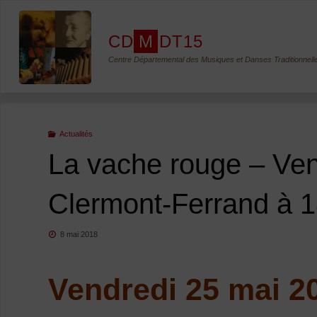
Skip
to
C
D
M
D
T
1
5
content
Centre Départemental des Musiques et Danses Traditionnell
Actualités
La vache rouge – Ven
Clermont-Ferrand à 
8 mai 2018
Vendredi 25 mai 20