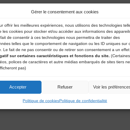
Gérer le consentement aux cookies
r offrir les meilleures expériences, nous utilisons des technologies tell
e les cookies pour stocker et/ou accéder aux informations des appareil
fait de consentir à ces technologies nous permettra de traiter des
nnées telles que le comportement de navigation ou les ID uniques sur 
e. Le fait de ne pas consentir ou de retirer son consentement a un effet
gatif sur certaines caractéristiques et fonctions du site.
(Certaines
n de «
Cant’Aubrac
« , stage de chant occitan, sur l’Aubrac ave
déos, polices de caractères et autre médias embarqués de sites tiers ne
 se plonger dans des chants, en occitan, issus du répertoire tra
fficheront pas)
ujours très orthodoxe ! Aucune connaissance en occitan préalab
Accepter
Refuser
Voir les préférence
a
iption : 06 32 75 96 77 –
elcogan@hotmail.com
Politique de cookies
Politique de confidentialité