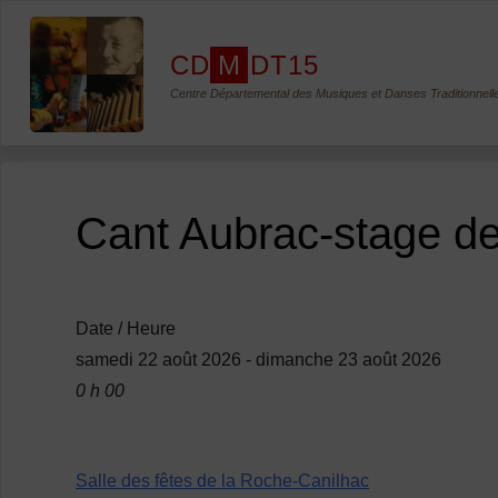
Skip
to
C
D
M
D
T
1
5
content
Centre Départemental des Musiques et Danses Traditionnell
Cant Aubrac-stage de 
Date / Heure
samedi 22 août 2026 - dimanche 23 août 2026
0 h 00
Salle des fêtes de la Roche-Canilhac