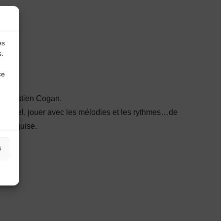
es
s.
ce
c Sébastien Cogan.
ditionnel, jouer avec les mélodies et les rythmes…de
le requise.
s