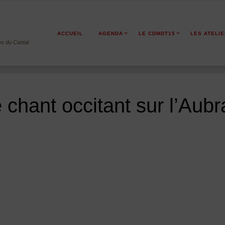
ACCUEIL
AGENDA
LE CDMDT15
LES ATELI
es du Cantal
chant occitant sur l’Aubr