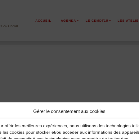
ACCUEIL
AGENDA
LE CDMDT15
LES ATELI
es du Cantal
Gérer le consentement aux cookies
r offrir les meilleures expériences, nous utilisons des technologies tell
e les cookies pour stocker et/ou accéder aux informations des appareil
fait de consentir à ces technologies nous permettra de traiter des