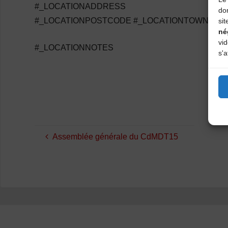
#_LOCATIONADDRESS
do
#_LOCATIONPOSTCODE #_LOCATIONTOWN
sit
né
vi
#_LOCATIONNOTES
s'a
Assemblée générale du CdMDT15