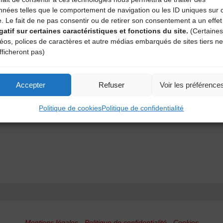
nnées telles que le comportement de navigation ou les ID uniques sur 
e. Le fait de ne pas consentir ou de retirer son consentement a un effet
gatif sur certaines caractéristiques et fonctions du site.
(Certaines
déos, polices de caractères et autre médias embarqués de sites tiers ne
fficheront pas)
Accepter
Refuser
Voir les préférence
Politique de cookies
Politique de confidentialité
Mentions légales
-
Politique de confidentialité
-
Cookies