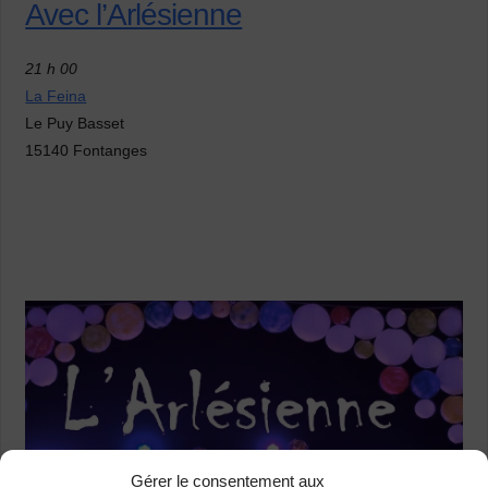
Avec l’Arlésienne
21 h 00
La Feina
Le Puy Basset
15140 Fontanges
Gérer le consentement aux