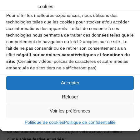
cookies
Pour offrir les meilleures expériences, nous utilisons des
technologies telles que les cookies pour stocker et/ou accéder
aux informations des appareils. Le fait de consentir à ces
technologies nous permettra de traiter des données telles que le
comportement de navigation ou les ID uniques sur ce site. Le
fait de ne pas consentir ou de retirer son consentement a un
effet
négatif sur certaines caractéristiques et fonctions du
site.
(Certaines vidéos, polices de caractères et autre médias
embarqués de sites tiers ne s'afficheront pas)
Programmation
Accepter
Refuser
Venez danser sur l’Arlésienne pour fêter le solstice d’été à la
Feina à l’occasion d’un we concocté par l’association « On ira
Voir les préférences
chanter chez vous ».
Politique de cookies
Politique de confidentialité
Le bal trad sera le dimanche 21 juin vers 21h30, au milieu
d’une soirée festive et variée :