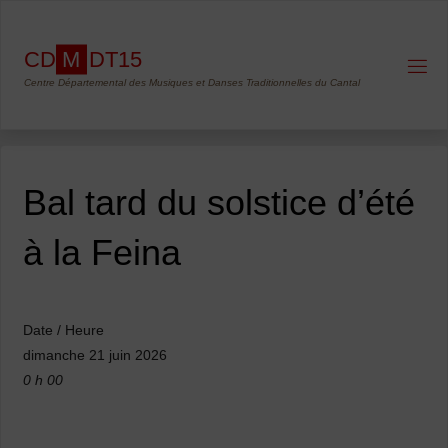
Skip
to
C
D
M
D
T
1
5
content
Centre Départemental des Musiques et Danses Traditionnelles du Cantal
Bal tard du solstice d’été
à la Feina
Date / Heure
dimanche 21 juin 2026
0 h 00