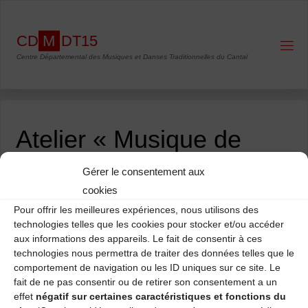
Skip
to
C
D
M
D
T
1
5
content
Centre Départemental des Musiques et Danses Traditionnelles du Cantal
Atelier « Musique de
bal »
Gérer le consentement aux
cookies
Pour offrir les meilleures expériences, nous utilisons des
technologies telles que les cookies pour stocker et/ou accéder
Date / Heure
aux informations des appareils. Le fait de consentir à ces
mercredi 20 octobre 2021
technologies nous permettra de traiter des données telles que le
17 h 00 à 19 h 00
comportement de navigation ou les ID uniques sur ce site. Le
fait de ne pas consentir ou de retirer son consentement a un
effet
négatif sur certaines caractéristiques et fonctions du