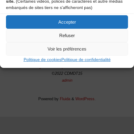
site.
(Certaines vidéos, polices de caractères et autre médias
embarqués de sites tiers ne s'afficheront pas)
Atelier « Musique de bal »
Accepter
Atelier Danse trad’ – Saint-Flour
Refuser
Voir les préférences
Politique de cookies
Politique de confidentialité
Mentions légales
-
Politique de confidentialité
-
Cookies
©2022 CDMDT15
admin
Powered by
Fluida
&
WordPress.