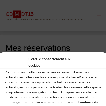
Skip
to
C
D
M
D
T
1
5
content
Centre Départemental des Musiques et Danses Traditionnelles du Cantal
Mes réservations
Gérer le consentement aux
CONTENTS
cookies
Pour offrir les meilleures expériences, nous utilisons des
technologies telles que les cookies pour stocker et/ou accéder
aux informations des appareils. Le fait de consentir à ces
technologies nous permettra de traiter des données telles que le
comportement de navigation ou les ID uniques sur ce site. Le
fait de ne pas consentir ou de retirer son consentement a un
Mentions légales
-
Politique de confidentialité
-
Cookies
effet
négatif sur certaines caractéristiques et fonctions du
©2022 CDMDT15